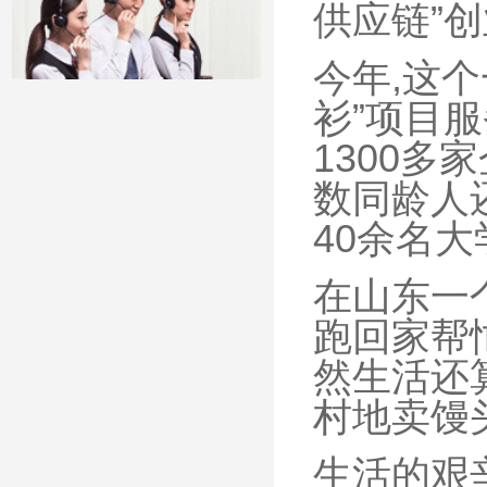
供应链”
今年,这
衫”项目
1300多
数同龄人
40余名
在山东一
跑回家帮
然生活还
村地卖馒头
生活的艰