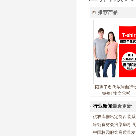
推荐产品
阳离子奥代尔瑜伽运
短袖T恤文化衫
·
行业新闻
最近更新
·
优衣库推出定制西装系
·
冷链食材会沾染病毒 
·
中国校园服饰高质量发