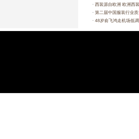
·
西装源自欧洲 欧洲西
·
第二届中国服装行业质
·
48岁俞飞鸿走机场低