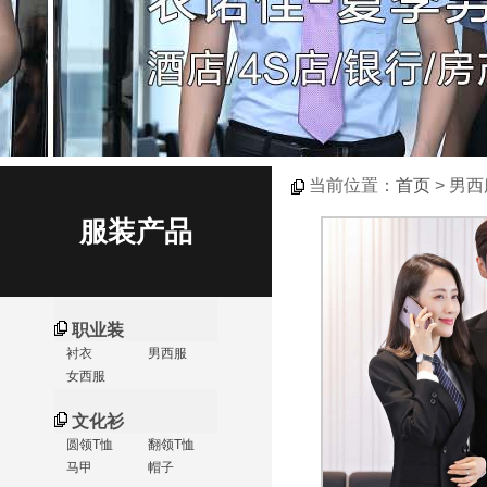
当前位置：
首页
> 男西
服装产品
职业装
衬衣
男西服
女西服
文化衫
圆领T恤
翻领T恤
马甲
帽子